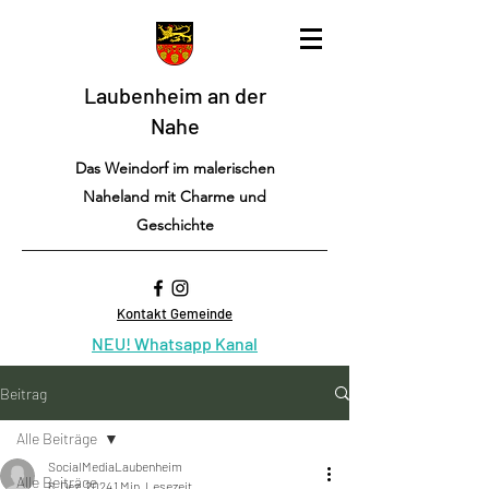
Laubenheim an der
Nahe
Das Weindorf im malerischen
Naheland mit Charme und
Geschichte
Kontakt Gemeinde
NEU! Whatsapp Kanal
Beitrag
Alle Beiträge
SocialMediaLaubenheim
Alle Beiträge
6. Dez. 2024
1 Min. Lesezeit