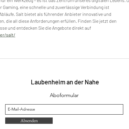
 nur ein Werkzeug – es ist das Zentrum unseres digitalen Lebens. O
 Gaming, eine schnelle und zuverlässige Verbindung ist 
bläufe. Salt bietet als führender Anbieter innovative und 
, die all diese Anforderungen erfüllen. Finden Sie jetzt den 
nisse und entdecken Sie die Angebote direkt auf 
er/salt/
Laubenheim an der Nahe
Aboformular
Absenden