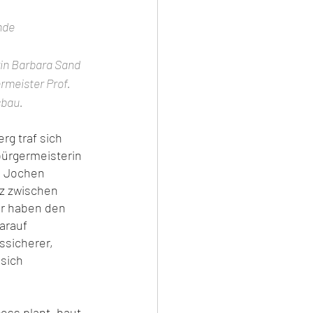
nde 
in Barbara Sand 
meister Prof. 
sbau.
g traf sich 
ürgermeisterin 
. Jochen 
z zwischen 
r haben den 
arauf 
ssicherer, 
sich 
ss plant, baut, 