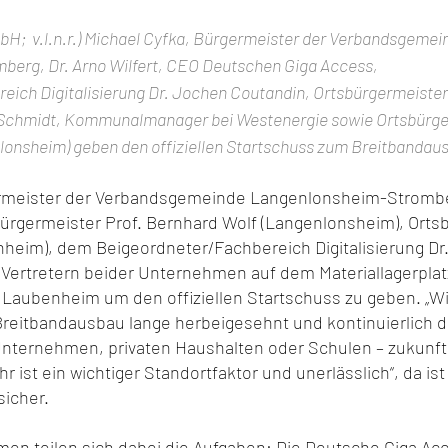
H;  v.l.n.r.) Michael Cyfka, Bürgermeister der Verbandsgemei
erg, Dr. Arno Wilfert, CEO Deutschen Giga Access, 
eich Digitalisierung Dr. Jochen Coutandin, Ortsbürgermeister
 Schmidt, Kommunalmanager bei Westenergie sowie Ortsbürger
lonsheim) geben den offiziellen Startschuss zum Breitbandau
ermeister der Verbandsgemeinde Langenlonsheim-Stromber
rgermeister Prof. Bernhard Wolf (Langenlonsheim), Ortsb
heim), dem Beigeordneter/Fachbereich Digitalisierung Dr
Vertretern beider Unternehmen auf dem Materiallagerplat
aubenheim um den offiziellen Startschuss zu geben. „Wi
Breitbandausbau lange herbeigesehnt und kontinuierlich d
 Unternehmen, privaten Haushalten oder Schulen – zukunft
 ist ein wichtiger Standortfaktor und unerlässlich“, da ist 
sicher.
en teilen sich dabei die Aufgaben: Die Deutsche Giga Acce