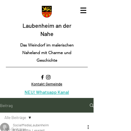
Laubenheim an der
Nahe
Das Weindorf im malerischen
Naheland mit Charme und
Geschichte
Kontakt Gemeinde
NEU! Whatsapp Kanal
Beitrag
Alle Beiträge
SocialMediaLaubenheim
Alle Beiträge
8. Feb.
0 Min. Lesezeit