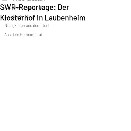
SWR-Reportage: Der
Aus dem Gemeinderat
Klosterhof in Laubenheim
Aus dem Kindergarten
Neuigkeiten aus dem Dorf
Aus dem Gemeinderat