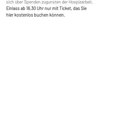
sich über Spenden zugunsten der Hospizarbeit.
Einlass ab 16.30 Uhr nur mit Ticket, das Sie 
hier kostenlos buchen können.
Diese Veranstaltung teilen
Laubenheim an der Nahe
Aboformular