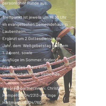
persönlicher Runde aus.
Treffpunkt ist jeweils um 19:30 Uhr
im evangelischen Gemeindehaus in
Laubenheim.
Ergänzt um 2 Gottesdienste im
Jahr, dem Weltgebetstag und dem
1. Advent, sowie
Ausflüge im Sommer, finden so
Frauen allen Alters eine
Gemeinschaft in der Gemeinde.
Ansprechpartnerinnen: Christel
Hempel 06704/2313 und Inge
Hartmann 06704/760