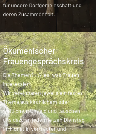
für unsere Dorfgemeinschaft und
deren Zusammenhalt.
Ökumenischer
Frauengesprächskreis
Die Themen? - Alles, was Frauen
interessiert!
Wir vereinbaren jeweils ein festes
Thema aus kirchlichem oder
weltlichem Umfeld und tauschen
uns dazu an jedem letzen Dienstag
im Monat in vertrauter und