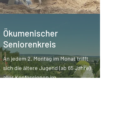
Ökumenischer
Seniorenkreis
An jedem 2. Montag im Monat trifft
sich die ältere Jugend (ab 65 Jahre)
aller Konfessionen im
evangelischen Gemeindehaus. Bei
Kaffee und Kuchen wird gesungen
und erzählt oder es werden
Geschichten vorgelesen und sich
über aktuelle bzw. historische
Ereignisse des Dorfes