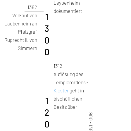
Leybenheim
1382
dokumentiert
1
Verkauf von
Laubenheim an
3
Pfalzgraf
0
Ruprecht II. von
Simmern
0
1312
Auflösung des
Templerordens -
Kloster
geht in
1
bischöflichen
Besitz über
2
900 - 1382
0