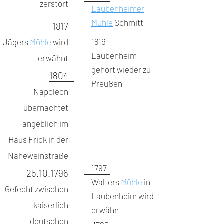
zerstört
Laubenheimer
Mühle
Schmitt
1817
1816
Jägers
Mühle
wird
Laubenheim
erwähnt
gehört wieder zu
1804
Preußen
Napoleon
übernachtet
angeblich im
Haus Frick in der
Naheweinstraße
1797
25.10.1796
Walters
Mühle
in
Gefecht zwischen
Laubenheim wird
kaiserlich
erwähnt
deutschen