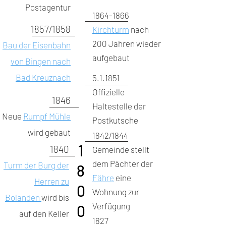
Postagentur
1864-1866
1857/1858
Kirchturm
nach
200 Jahren wieder
Bau der Eisenbahn
aufgebaut
von Bingen nach
Bad Kreuznach
5.1.1851
Offizielle
1846
Haltestelle der
Neue
Rumpf Mühle
Postkutsche
wird gebaut
1842/1844
1
1840
Gemeinde stellt
dem Pächter der
Turm der Burg der
8
Fähre
eine
Herren zu
0
Wohnung zur
Bolanden
wird bis
Verfügung
0
auf den Keller
1827