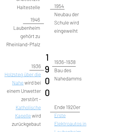
1954
Haltestelle
Neubau der
1946
Schule wird
Laubenheim
eingeweiht
gehört zu
Rheinland-Pfalz
1
1936-1938
1936
9
Bau des
Holzsteg über die
0
Nahedamms
Nahe
wird bei
0
einem Unwetter
zerstört -
Ende 1920er
Katholische
Erste
Kapelle
wird
Elektroautos in
zurückgebaut
Laubenheim