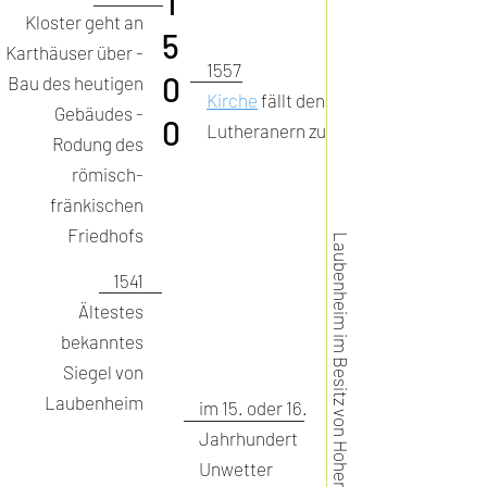
1
Kloster geht an
5
Karthäuser über -
1557
0
Bau des heutigen
Kirche
fällt den
Gebäudes -
0
Lutheranern zu
Rodung des
römisch-
fränkischen
Friedhofs
Laubenheim im Besitz von Hohenfels-Reipoltskirchen
1541
Ältestes
bekanntes
Siegel von
Laubenheim
im 15. oder 16.
Jahrhundert
Unwetter