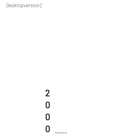
Desktopversion]
2
0
0
0