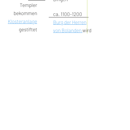
Templer
bekommen
ca.
1100-1200
Klosteranlage
Burg der Herren
gestiftet
von Bolanden
wird
gebaut
829
angebliche
Schenkungsurkun
de von Ludwig
dem Frommen
um 700-800
Nach einer Sage