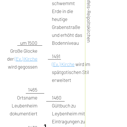
schwemmt
Erde in die
heutige
Grabenstraße
und erhöht das
um 1500
Bodenniveau
Große Glocke
1491
der
(Ev.) Kirche
(Ev.) Kirche
wird im
wird gegossen
spätgotischen Stil
erweitert
1465
Ortsname
1460
Leubenheim
Gültbuch zu
dokumentiert
Leybenheim mit
Eintragungen zu