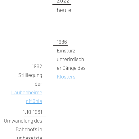
2022
heute
1986
Einsturz
unterirdisch
1962
er Gänge des
Stilllegung
Klosters
der
Laubenheime
r Mühle
1.10.1961
Umwandlung des
Bahnhofs in
unbesetzte