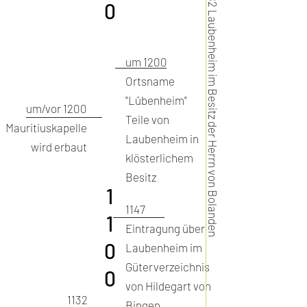
0
Laubenheim im Besitz der Herrn von Bolanden
um 1200
Ortsname
"Lûbenheim"
um/vor 1200
Teile von
Mauritiuskapelle
Laubenheim in
wird erbaut
klösterlichem
Besitz
1
1147
1
Eintragung über
0
Laubenheim im
Güterverzeichnis
0
von Hildegart von
1132
Bingen