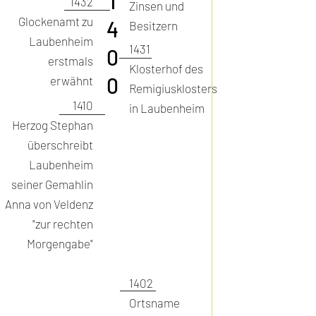
1
1432
Zinsen und
Glockenamt zu
4
Besitzern
Laubenheim
1431
0
erstmals
Klosterhof des
0
erwähnt
Remigiusklosters
1410
in Laubenheim
Herzog Stephan
überschreibt
Laubenheim
seiner Gemahlin
Anna von Veldenz
"zur rechten
Morgengabe"
1402
Ortsname