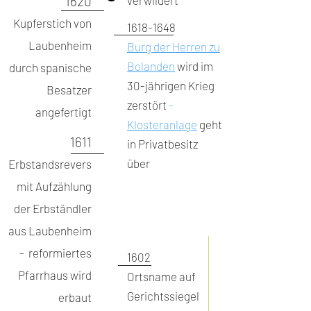
1620
verwildert
Kupferstich von
1618-1648
Laubenheim
Burg der Herren zu
Bolanden
wird im
durch spanische
30-jährigen Krieg
Besatzer
zerstört
-
angefertigt
Klosteranlage
geht
1611
in Privatbesitz
über
Erbstandsrevers
mit Aufzählung
der Erbständler
aus Laubenheim
- reformiertes
1602
Pfarrhaus wird
Ortsname auf
Gerichtssiegel
erbaut