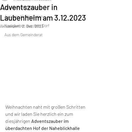
Adventszauber in
Aus dem Gemeinderat
Laubenheim am 3.12.2023
Aus dem Kindergarten
Neuigkeiten aus dem Dorf
Aktualisiert:
2. Dez. 2023
Aus dem Gemeinderat
Weihnachten naht mit großen Schritten 
und wir laden Sie herzlich ein zum 
diesjährigen 
Adventszauber im 
überdachten Hof der Naheblickhalle