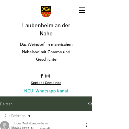
Laubenheim an der
Nahe
Das Weindorf im malerischen
Naheland mit Charme und
Geschichte
Kontakt Gemeinde
NEU! Whatsapp Kanal
Beitrag
Alle Beiträge
SocialMediaLaubenheim
Alle Beiträge
1. Nov. 2023
1 Min. Lesezeit