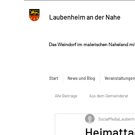
Laubenheim an der Nahe
Das Weindorf im malerischen Naheland mi
Start
News und Blog
Veranstaltunge
Alle Beiträge
Aus dem Gemeinderat
SocialMediaLauben
Heimatta