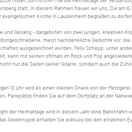
berg statt. In diesem Rahmen freuen wir uns, Sie am 6.1
der evangelischen Kirche in Laubenheim begrüßen zu dürfen
ge und Gesang – dargeboten von zwei jungen, kreativen Kö
selbstgeschriebene, meist nachdenkliche Gedichte vor, die
chaften ausgezeichnet wurden. Felix Schepp, unter ande
t, kann mit seinen oftmals im Rock und Pop angesiedelt
icht nur die Saiten seiner Gitarre, sondern auch die Zuhö
. Gegen 12 Uhr wird es einen kleinen Snack von der Metzgere
. Parkplätze finden Sie auf dem Dorfplatz an der Nahewe
ght der Heimattage wird in diesem Jahr eine Ballonfahrt ve
as Gewinnspiel erhalten Sie exklusiv bei den einzelnen E