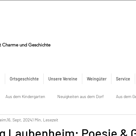
t Charme und Geschichte
n
Ortsgeschichte
Unsere Vereine
Weingüter
Service
Aus dem Kindergarten
Neuigkeiten aus dem Dorf
Aus dem G
heim
16. Sept. 2024
1 Min. Lesezeit
g Laubenheim: Poesie & G