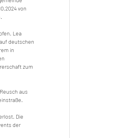
0.2024 von 
.
pfen. Lea 
 auf deutschen 
rem in 
en 
rerschaft zum 
i Reusch aus 
instraße. 
rlost. Die 
vents der 