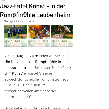
Jazz trifft Kunst - in der
Aus dem Gemeinderat
Rumpfmühle Laubenheim
Aus dem Kindergarten
Neuigkeiten aus dem Dorf
Aus dem Gemeinderat
Am 
24. August 2025
 laden wir Sie 
ab 11 
Uhr
 herzlich in die 
Rumpfmühle in 
Laubenheim
 ein. Unter dem Motto
 "Jazz 
triff Kunst"
 erwartet Sie eine 
abwechslungsreiche Kombination aus 
Live-Musik und Kunst im 
stimmungsvollen Ambiente der 
historischen Mühle.
Die Band 
All that Jazz
 spielt jeweils um 