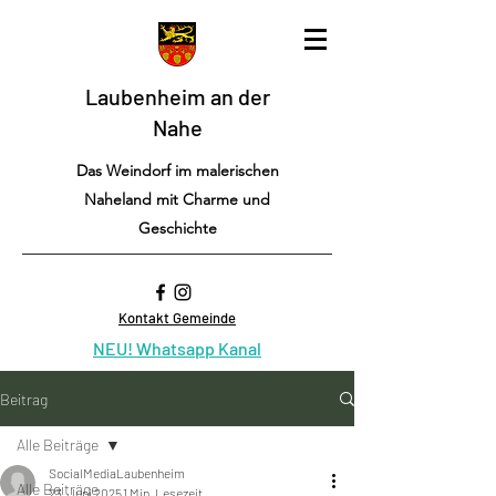
Laubenheim an der
Nahe
Das Weindorf im malerischen
Naheland mit Charme und
Geschichte
Kontakt Gemeinde
NEU! Whatsapp Kanal
Beitrag
Alle Beiträge
SocialMediaLaubenheim
Alle Beiträge
23. Juni 2025
1 Min. Lesezeit