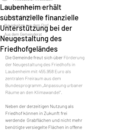
Laubenheim erhält
Aus dem Gemeinderat
substanzielle finanzielle
Aus dem Kindergarten
Neuigkeiten aus dem Dorf
Unterstützung bei der
Aus dem Gemeinderat
Neugestaltung des
Friedhofgeländes
Die Gemeinde freut sich über 
Förderung 
der Neugestaltung des Friedhofs in 
Laubenheim mit 455.958 Euro als 
zentralen Freiraum aus dem 
Bundesprogramm „Anpassung urbaner 
Räume an den Klimawandel“. 
Neben der derzeitigen Nutzung als 
Friedhof können in Zukunft frei 
werdende  Grabflächen und nicht mehr 
benötigte versiegelte Flächen in offene 