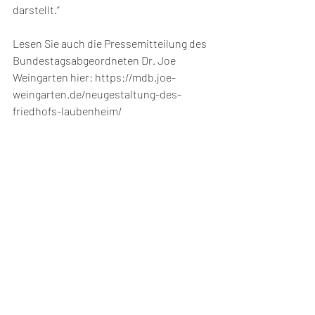
darstellt.“
Lesen Sie auch die Pressemitteilung des 
Bundestagsabgeordneten Dr. Joe 
Weingarten hier: https://mdb.joe-
weingarten.de/neugestaltung-des-
friedhofs-laubenheim/
Aus dem Gemeinderat
Neuigkeiten aus dem Dorf
Aus dem Gemeinderat