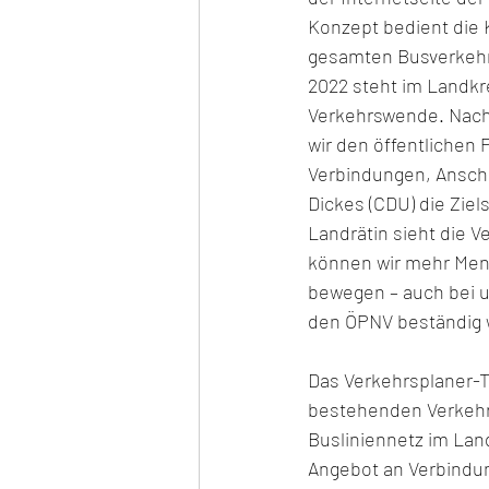
Konzept bedient die
gesamten Busverkehr 
2022 steht im Landkr
Verkehrswende. Nach
wir den öffentlichen
Verbindungen, Anschlu
Dickes (CDU) die Zie
Landrätin sieht die V
können wir mehr Men
bewegen – auch bei u
den ÖPNV beständig we
Das Verkehrsplaner-
bestehenden Verkehr
Busliniennetz im Lan
Angebot an Verbindung