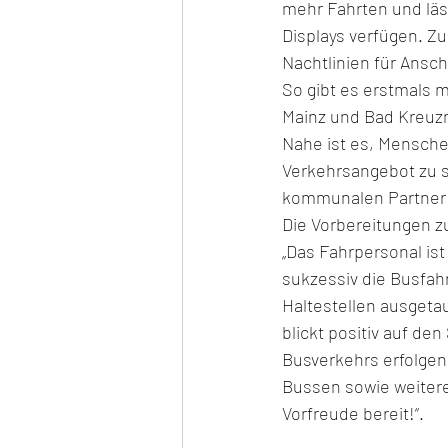
mehr Fahrten und läs
Displays verfügen. Z
Nachtlinien für Ansc
So gibt es erstmals 
Mainz und Bad Kreuzna
Nahe ist es, Menschen
Verkehrsangebot zu s
kommunalen Partner a
Die Vorbereitungen z
„Das Fahrpersonal ist
sukzessiv die Busfah
Haltestellen ausgeta
blickt positiv auf de
Busverkehrs erfolgen
Bussen sowie weiter
Vorfreude bereit!“. 