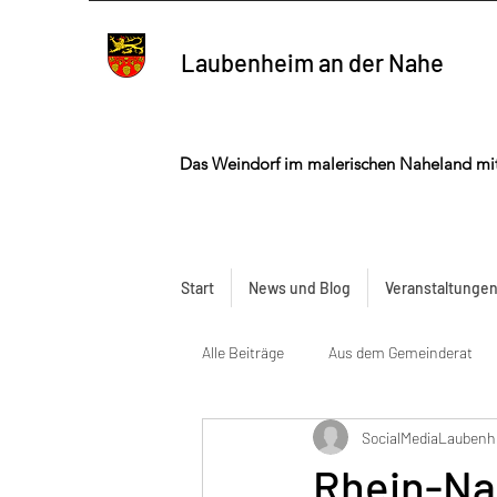
Laubenheim an der Nahe
Das Weindorf im malerischen Naheland mi
Start
News und Blog
Veranstaltunge
Alle Beiträge
Aus dem Gemeinderat
SocialMediaLauben
Rhein-Na