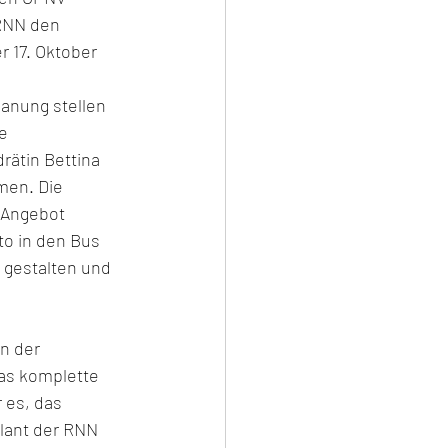
RNN den 
 17. Oktober 
 
anung stellen 
e 
rätin Bettina 
men. Die 
 Angebot 
o in den Bus 
 gestalten und 
n der 
as komplette 
 es, das 
lant der RNN 