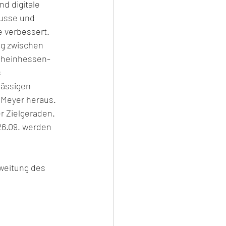
d digitale 
Busse und 
 verbessert. 
g zwischen 
 Rheinhessen-
 
lässigen 
 Meyer heraus. 
 Zielgeraden. 
26.09. werden 
sweitung des 