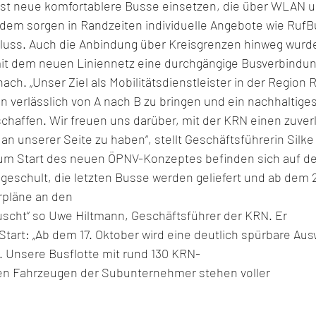
st neue komfortablere Busse einsetzen, die über WLAN un
udem sorgen in Randzeiten individuelle Angebote wie Ruf
hluss. Auch die Anbindung über Kreisgrenzen hinweg wurde
mit dem neuen Liniennetz eine durchgängige Busverbindun
ch. „Unser Ziel als Mobilitätsdienstleister in der Region
 verlässlich von A nach B zu bringen und ein nachhaltiges
chaffen. Wir freuen uns darüber, mit der KRN einen zuver
n unserer Seite zu haben“, stellt Geschäftsführerin Silke
um Start des neuen ÖPNV-Konzeptes befinden sich auf der
 geschult, die letzten Busse werden geliefert und ab dem 
rpläne an den 
uscht“ so Uwe Hiltmann, Geschäftsführer der KRN. Er 
n Start: „Ab dem 17. Oktober wird eine deutlich spürbare Au
. Unsere Busflotte mit rund 130 KRN-
en Fahrzeugen der Subunternehmer stehen voller 