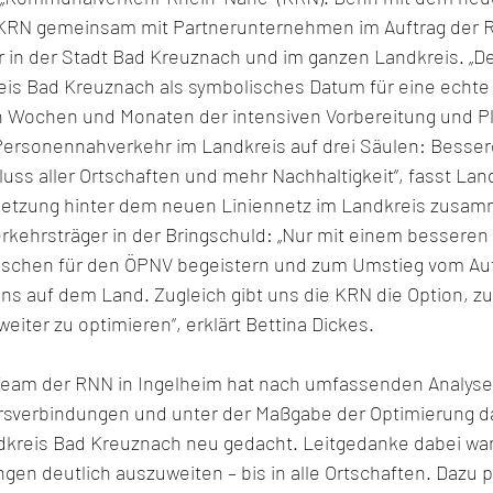
 KRN gemeinsam mit Partnerunternehmen im Auftrag der 
in der Stadt Bad Kreuznach und im ganzen Landkreis. „Der
eis Bad Kreuznach als symbolisches Datum für eine echte
 Wochen und Monaten der intensiven Vorbereitung und Pl
 Personennahverkehr im Landkreis auf drei Säulen: Besser
ss aller Ortschaften und mehr Nachhaltigkeit“, fasst Land
lsetzung hinter dem neuen Liniennetz im Landkreis zusam
erkehrsträger in der Bringschuld: „Nur mit einem besseren
schen für den ÖPNV begeistern und zum Umstieg vom Aut
ns auf dem Land. Zugleich gibt uns die KRN die Option, zu
iter zu optimieren“, erklärt Bettina Dickes. 
Team der RNN in Ingelheim hat nach umfassenden Analyse
sverbindungen und unter der Maßgabe der Optimierung d
dkreis Bad Kreuznach neu gedacht. Leitgedanke dabei war
en deutlich auszuweiten – bis in alle Ortschaften. Dazu p