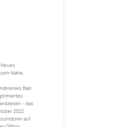
 Neues 
ssen-Nahe. 
andkreises Bad 
ptimiertes 
andzeiten – das 
tober 2022 
 Countdown auf 
uen ÖPNV-