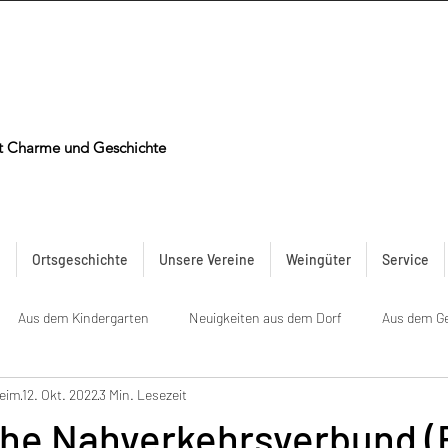
t Charme und Geschichte
n
Ortsgeschichte
Unsere Vereine
Weingüter
Service
Aus dem Kindergarten
Neuigkeiten aus dem Dorf
Aus dem G
heim
12. Okt. 2022
3 Min. Lesezeit
he Nahverkehrsverbund (