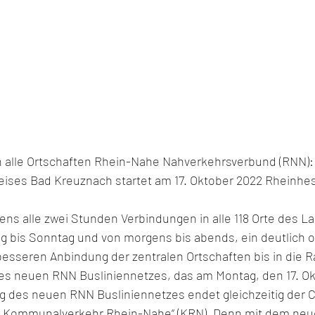
 alle Ortschaften Rhein-Nahe Nahverkehrsverbund (RNN):
eises Bad Kreuznach startet am 17. Oktober 2022 Rheinhe
ns alle zwei Stunden Verbindungen in alle 118 Orte des L
 bis Sonntag und von morgens bis abends, ein deutlich o
besseren Anbindung der zentralen Ortschaften bis in die R
es neuen RNN Busliniennetzes, das am Montag, den 17. Ok
ung des neuen RNN Busliniennetzes endet gleichzeitig der
er „Kommunalverkehr Rhein-Nahe“ (KRN). Denn mit dem ne