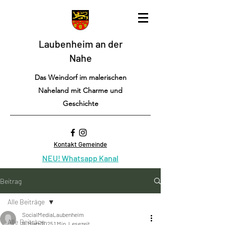
Laubenheim an der
Nahe
Das Weindorf im malerischen
Naheland mit Charme und
Geschichte
Kontakt Gemeinde
NEU! Whatsapp Kanal
Beitrag
Alle Beiträge
SocialMediaLaubenheim
Alle Beiträge
9. März 2025
1 Min. Lesezeit