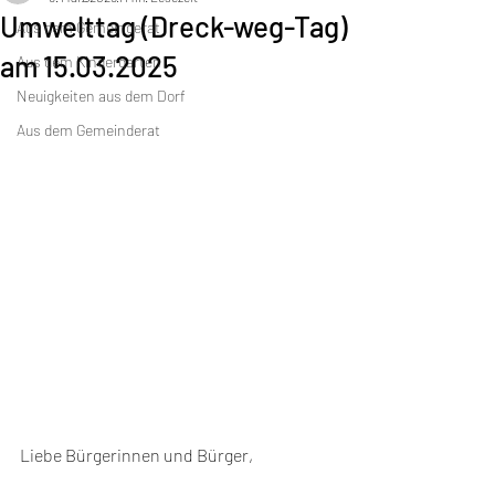
Umwelttag (Dreck-weg-Tag)
Aus dem Gemeinderat
am 15.03.2025
Aus dem Kindergarten
Neuigkeiten aus dem Dorf
Aus dem Gemeinderat
Liebe Bürgerinnen und Bürger,